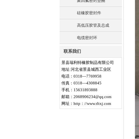
聚四氟密封垫圈
硅橡胶密封件
高低压胶管及总成
电缆密封环
联系我们
景县瑞利特橡胶制品有限公司
地址
:
河北省景县城西工业区
电话：
0318—7769958
传真：
0318
—
4308845
手机：
15631893888
邮箱：
2068906234@qq.com
网址：
http
：
//www.rltxj.com