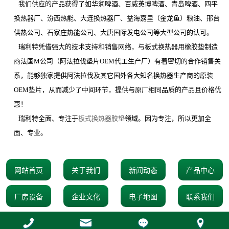
我们供应的产品获得了如华润啤酒、百威英博啤酒、青岛啤酒、四平
换热器厂、汾西热能、大连换热器厂、益海嘉里（金龙鱼）粮油、邢台
供热公司、石家庄热能公司、大唐国际发电公司等大型公司的认可。
瑞利特凭借强大的技术支持和销售网络，与板式换热器用橡胶垫制造
商法国
M
公司（阿法拉伐垫片
OEM
代工生产厂）有着密切的合作销售关
系，能够独家提供阿法拉伐及其它国外各大知名换热器生产商的原装
OEM
垫片，从而减少了中间环节，提供与原厂相同品质的产品且价格优
惠！
瑞利特全面、专注于
板式换热器胶垫
领域。因为专注，所以更加全
面、专业。
网站首页
关于我们
新闻动态
产品中心
厂房设备
企业文化
电子地图
联系我们