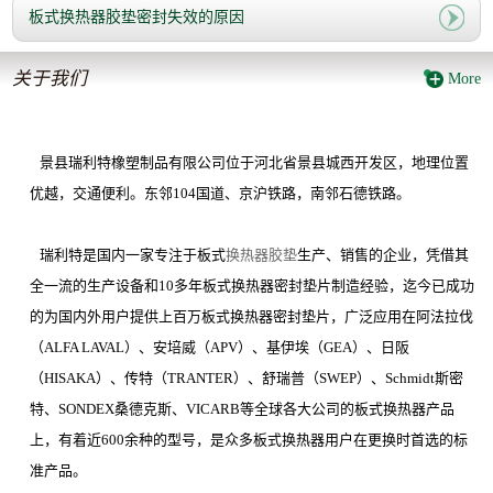
板式换热器胶垫密封失效的原因
关于我们
More
景县瑞利特橡塑制品有限公司位于河北省景县城西开发区，地理位置
优越，交通便利。东邻
104
国道、京沪铁路，南邻石德铁路。
瑞利特是国内一家专注于板式
换热器胶垫
生产、销售的企业，凭借其
全一流的生产设备和
10
多年板式换热器密封垫片制造经验，迄今已成功
的为国内外用户提供上百万板式换热器密封垫片，广泛应用在阿法拉伐
（
ALFA LAVAL
）、安培威（
APV
）、基伊埃（
GEA
）、日阪
（
HISAKA
）、传特（
TRANTER
）、舒瑞普（
SWEP
）、
Schmidt
斯密
特、
SONDEX
桑德克斯、
VICARB
等全球各大公司的板式换热器产品
上，有着近
600
余种的型号，是众多板式换热器用户在更换时首选的标
准产品。